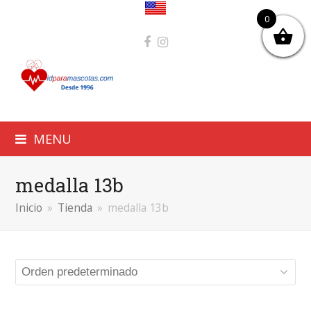
0
Facebook
Instagram
MENU
medalla 13b
Inicio
»
Tienda
»
medalla 13b