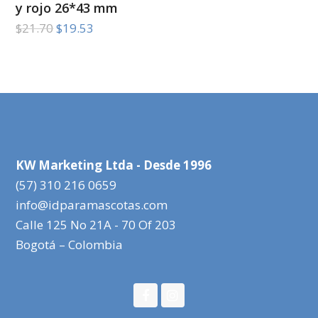
y rojo 26*43 mm
El
El
$
21.70
$
19.53
precio
precio
original
actual
era:
es:
$21.70.
$19.53.
KW Marketing Ltda - Desde 1996
(57) 310 216 0659
info@idparamascotas.com
Calle 125 No 21A - 70 Of 203
Bogotá – Colombia
Facebook
Instagram