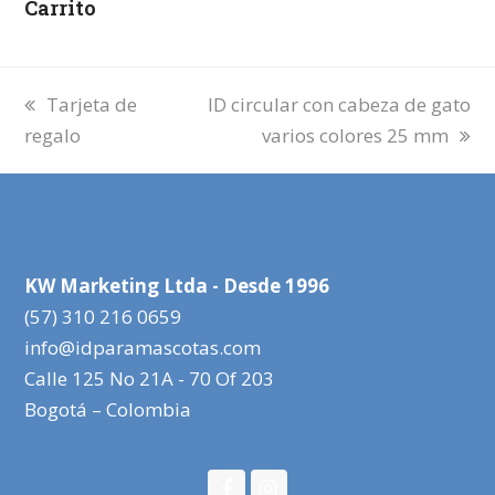
Carrito
otros
colores
25*32
mm
previous
next
Tarjeta de
ID circular con cabeza de gato
cantidad
post:
post:
regalo
varios colores 25 mm
KW Marketing Ltda - Desde 1996
(57) 310 216 0659
info@idparamascotas.com
Calle 125 No 21A - 70 Of 203
Bogotá – Colombia
Facebook
Instagram