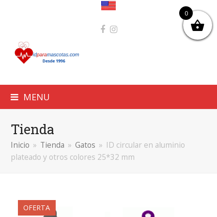
0
Facebook
Instagram
MENU
Tienda
Inicio
»
Tienda
»
Gatos
»
ID circular en aluminio
plateado y otros colores 25*32 mm
OFERTA