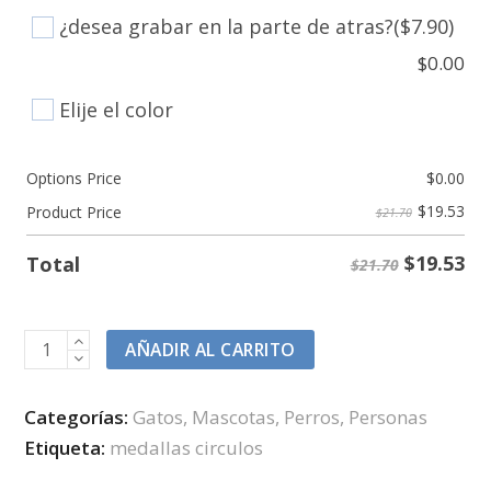
¿desea grabar en la parte de atras?
($7.90)
$
0.00
Elije el color
Options Price
$
0.00
$
19.53
Product Price
$21.70
$
19.53
Total
$21.70
ID
AÑADIR AL CARRITO
circular
en
Categorías:
Gatos
,
Mascotas
,
Perros
,
Personas
aluminio
Etiqueta:
medallas circulos
plateado
y