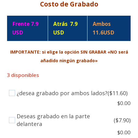
Costo de Grabado
Frente 7.9
Atrás 7.9
Ambos
USD
USD
11.6USD
IMPORTANTE: si elige la
opción
SIN GRABAR «NO será
añadido
ningún
grabado»
3 disponibles
¿desea grabado por ambos lados?
($11.60)
$
0.00
Deseas grabado en la parte
($7.90)
delantera
$
0.00