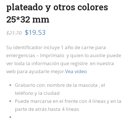
plateado y otros colores
25*32 mm
El
El
$
19.53
$
21.70
precio
precio
Su identificador incluye 1 año de carne para
original
actual
emergencias – Imprímalo y quien lo auxilie puede
ver toda la información que registre en nuestra
era:
es:
web para ayudarle mejor.
Vea video
$21.70.
$19.53.
Grabarlo con: nombre de la mascota , el
teléfono y la ciudad
Puede marcarse en el frente con 4 líneas y en la
parte de atrás hasta 4 líneas