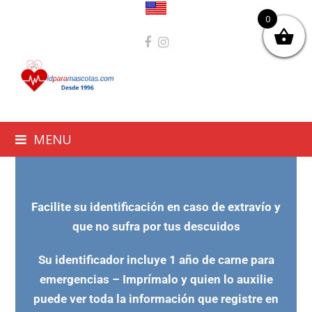
0
MENU
Facilite su identificación en caso de extravío y
que no sufra por tus descuidos
Su identificador incluye 1 año de carne para
emergencias – Imprímalo y quien lo auxilie
puede ver toda la información que registre en